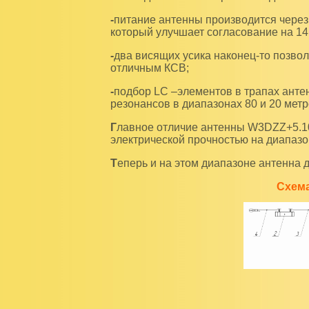
-питание антенны производится через 1/4 волновый трасформатор сопротивлением 75 Ом,
который улучшает согласование на 14
-два висящих усика наконец-то позволили «запустить» антенну и на диапазоне 21 МГц с
отличным КСВ;
-подбор LC –элементов в трапах антенны оптимизирован для удачного компромисса
резонансов в диапазонах 80 и 20 метр
Главное отличие антенны W3DZZ+5.1000 - наличие новых трапов повышенной
электрической прочностью на диапазо
Теперь и на этом диапазоне антенна д
Схем