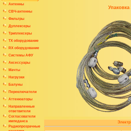
Антенны
Упаковка
СВЧ-антенны
Фильтры
Дуплексеры
Триплексеры
ТХ оборудование
RX оборудование
Системы АФУ
Аксессуары
Мачты
Нагрузки
Балуны
Переключатели
Аттенюаторы
Направленные
ответвители
Согласователи
импеданса
Электр
Радиопрозрачные
канатики