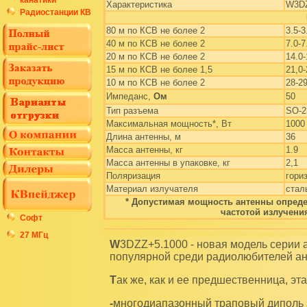
Характеристика
W3D
Радиостанции КВ
80 м по КСВ не более 2
3.5-
40 м по КСВ не более 2
7.0-
20 м по КСВ не более 2
14.0
15 м по КСВ не более 1,5
21,0
10 м по КСВ не более 2
28-2
Импеданс,
Ом
50
Тип разъема
SO-2
Максимальная мощность*, Вт
1000
Длина антенны, м
36
Масса антенны, кг
1.9
Масса антенны в упаковке, кг
2,1
Поляризация
гори
Материал излучателя
стал
* Допустимая мощность антенны опреде
частотой излучени
Софт
27 МГц
W3DZZ+5.1000 - новая модель серии антенн центрального питания, аналог ставшей
популярной среди радиолюбителей а
Так же, как и ее предшественница, эт
-многодиапазонный траповый диполь 