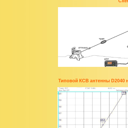
Схе
Типовой КСВ антенны D2040 н