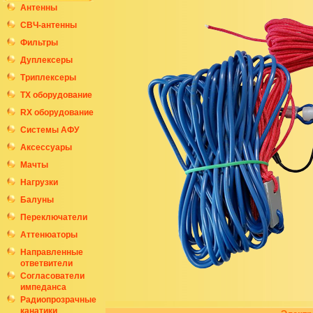
Антенны
СВЧ-антенны
Фильтры
Дуплексеры
Триплексеры
ТХ оборудование
RX оборудование
Системы АФУ
Аксессуары
Мачты
Нагрузки
Балуны
Переключатели
Аттенюаторы
Направленные
ответвители
Согласователи
импеданса
Радиопрозрачные
канатики