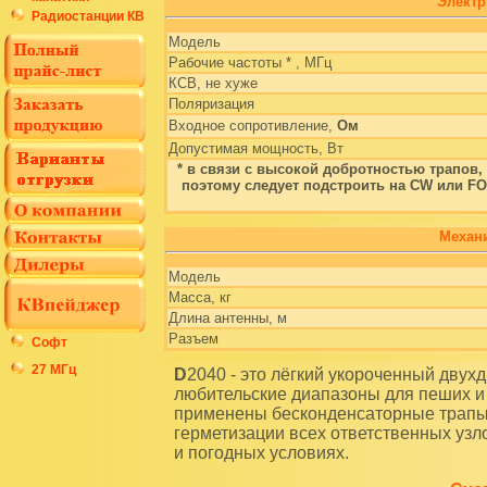
Электр
Радиостанции КВ
Модель
Рабочие частоты * , МГц
КСВ, не хуже
Поляризация
Входное сопротивление,
Ом
Допустимая мощность, Вт
* в связи с высокой добротностью трапов, 
поэтому следует подстроить на CW или F
Механи
Модель
Масса, кг
Длина антенны, м
Разъем
Софт
27 МГц
D2040 - это лёгкий укороченный двухдиапазонный диполь на 40 и 20 метровые
любительские диапазоны для пеших и 
применены бесконденсаторные трапы 
герметизации всех ответственных уз
и погодных условиях.