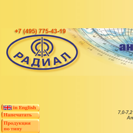
7,0-7,
Ан