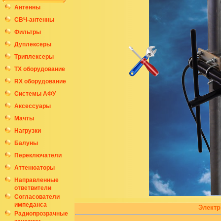
Антенны
СВЧ-антенны
Фильтры
Дуплексеры
Триплексеры
ТХ оборудование
RX оборудование
Системы АФУ
Аксессуары
Мачты
Нагрузки
Балуны
Переключатели
Аттенюаторы
Направленные
ответвители
Согласователи
импеданса
Электр
Радиопрозрачные
канатики