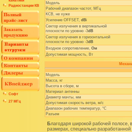
Модель
Радиостанции КВ
Рабочий диапазон частот, МГц
КСВ, не хуже
Усиление OFFSET,
dB
i
Сектор излучения в вертикальной
плоскости по уровню -3
dB
Сектор излучения в горизонтальной
плоскости по уровню -3
dB
Входное сопротивление,
Ом
Допустимая мощность, Вт
Механи
Модель
Масса, кг
Высота в сборе, м
Материал антенны
Софт
Диаметр мачты, мм
27 МГц
Допустимая скорость ветра, м/с
Диапазон рабочих температур, °С
Разъем
Благодаря широкой рабочей полосе, высокому усилению при сравнительно небольших
размерах, специально разработанной 