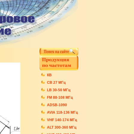
КВ
СB 27 МГц
LB 30-50 МГц
FM 88-108 МГц
ADSB-1090
AVIA 118-136 МГц
VHF 140-174 МГц
ALT 300-360 МГц