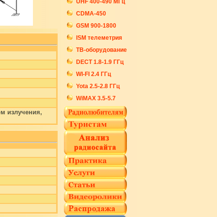
UHF 400-490 МГц
CDMA-450
GSM 900-1800
ISM телеметрия
ТВ-оборудование
DECT 1.8-1.9 ГГц
WI-FI 2.4 ГГц
Yota 2.5-2.8 ГГц
WiMAX 3.5-5.7
м излучения,