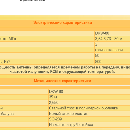
Электрические характеристики
DKW-80
стот, МГц
3,54-3,73 - 80 м
2
горизонтальная
50
, Вт*
800
ощность антенны определяется временем работы на передачу, видо
частотой излучения, КСВ и окружающей температурой.
Механические характеристики
DKW-80
35 м
2,650
ей
Стальной трос в полимерной оболочке
 балуна
Белый стеклопластик
SO-239
На мачте и трубостойках