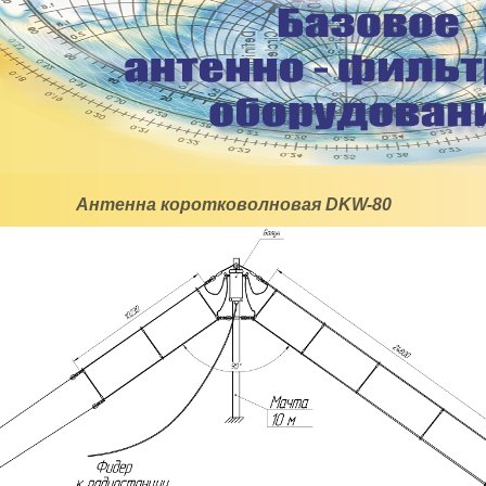
Антенна коротковолновая DKW-80