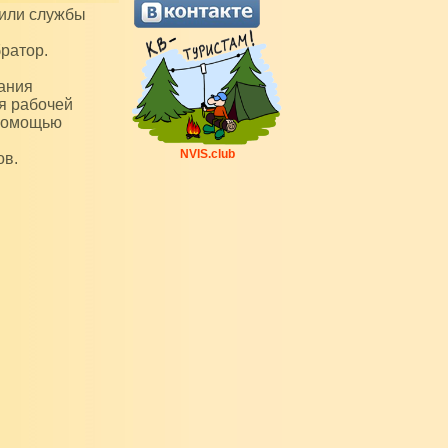
ратор.
ания
я рабочей
 помощью
NVIS.club
ов.