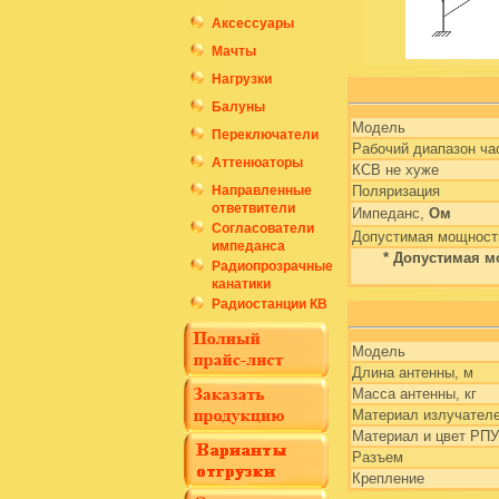
Аксессуары
Мачты
Нагрузки
Балуны
Модель
Переключатели
Рабочий диапазон ча
Аттенюаторы
КСВ не хуже
Направленные
Поляризация
ответвители
Импеданс,
Ом
Согласователи
Допустимая мощность
импеданса
* Допустимая м
Радиопрозрачные
канатики
Радиостанции КВ
Модель
Длина антенны, м
Масса антенны, кг
Материал излучател
Материал и цвет РПУ
Разъем
Крепление