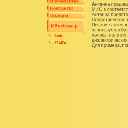
Антенна предназначена для работы на радиолюбительском диапазоне 80 м или службы
МИС в соответст
Антенна предста
Сопротивление т
Питание антенны
используется ба
полосы полотно 
Софт
диэлектрических
27 МГц
Для примера, по