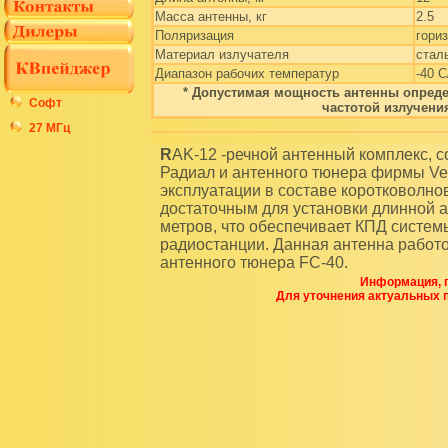
Масса антенны, кг
2.5
Поляризация
гори
Материал излучателя
стал
Диапазон рабочих температур
-40 С
* Допустимая мощность антенны опреде
Софт
частотой излучени
27 МГц
RAK-12 -речной антенный комплекс, состоит из антенного полотна производства фирмы
Радиал и антенного тюнера фирмы Ver
эксплуатации в составе коротковолно
достаточным для установки длинной а
метров, что обеспечивает КПД систем
радиостанции. Данная антенна работ
антенного тюнера FC-40.
Информация, п
Для уточнения актуальных 