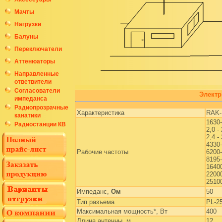
Мачты
Нагрузки
Балуны
Переключатели
Аттенюаторы
Направленные
ответвители
Согласователи
Электр
импеданса
Радиопрозрачные
Характеристика
RAK-
канатики
1630
Радиостанции КВ
2,0 -
2,4 -
4330
Рабочие частоты
6200
8195
1640
2200
2510
Импеданс,
Ом
50
Тип разъема
PL-2
Максимальная мощность*, Вт
400
Длина антенны, м
12