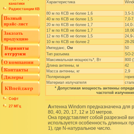
Характеристика
Win
канатики
Радиостанции КВ
80 м по КСВ не более 1,6
3,5-
40 м по КСВ не более 1,5
7,0-
20 м по КСВ не более 1,7
14,0
17 м по КСВ не более 1,7
18,0
12 м по КСВ не более 1,5
24,9
10 м по КСВ не более 2
28-2
Импеданс,
Ом
50
Тип разъема
SO-2
Максимальная мощность*, Вт
800 
Длина антенны, м
42
Масса антенны, кг
2,9
Поляризация
гори
Материал излучателя
стал
* Допустимая мощность антенны опреде
частотой излучени
Софт
27 МГц
Антенна Windom предназначена для работы на любительских коротковолновых диапазонах
80, 40, 20, 17, 12 и 10 метров.
Она представляет собой разрезной ви
используется особенность длинных пр
1), где N-натуральное число.