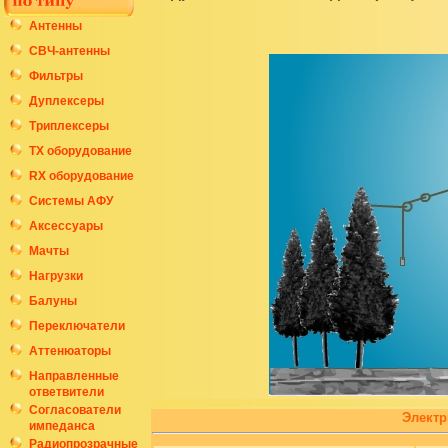
Антенны
СВЧ-антенны
Фильтры
Дуплексеры
Триплексеры
ТХ оборудование
RX оборудование
Системы АФУ
Аксессуары
Мачты
Нагрузки
Балуны
Переключатели
Аттенюаторы
Направленные
ответвители
Согласователи
Электр
импеданса
Радиопрозрачные