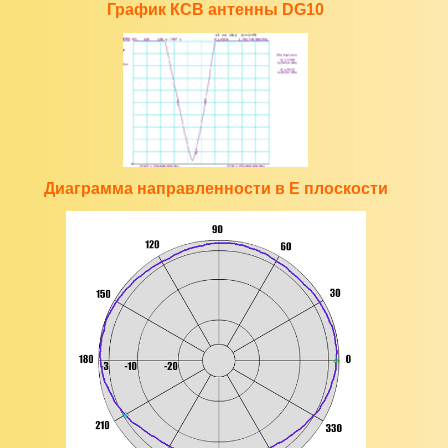
График КСВ антенны DG10
Диаграмма направленности в E плоскости