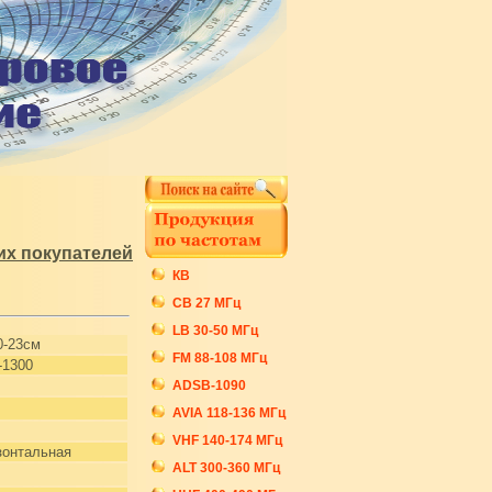
х покупателей
КВ
СB 27 МГц
LB 30-50 МГц
-23см
FM 88-108 МГц
-1300
ADSB-1090
AVIA 118-136 МГц
VHF 140-174 МГц
зонтальная
ALT 300-360 МГц