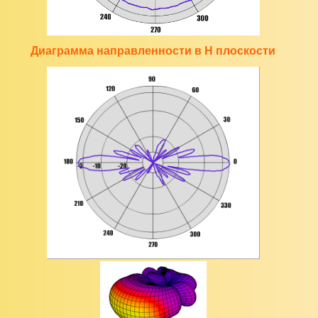
Диаграмма направленности в H плоскости