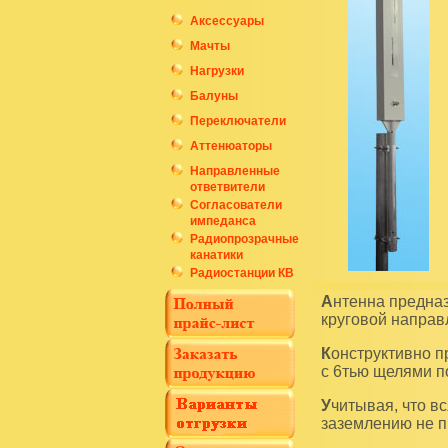
Аксессуары
Мачты
Нагрузки
Балуны
Переключатели
Аттенюаторы
Направленные
ответвители
Согласователи
импеданса
Радиопрозрачные
канатики
Радиостанции КВ
Антенна предназначена для работы в составе радиолюбительского маяка. Она обладает
круговой направ
Конструктивно представляет собой щелевую антенну на основе прямоугольного волновода
с 6тью щелями п
Учитывая, что вся антенна является сплошным проводником, специальные меры по
заземлению не п