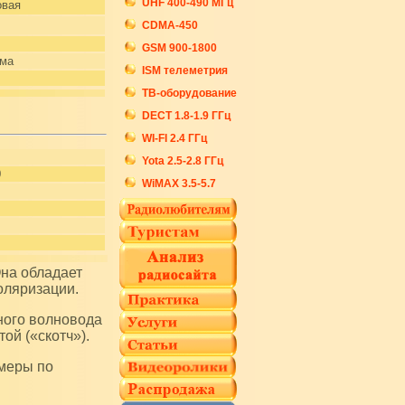
UHF 400-490 МГц
овая
CDMA-450
GSM 900-1800
ма
ISM телеметрия
ТВ-оборудование
DECT 1.8-1.9 ГГц
WI-FI 2.4 ГГц
Yota 2.5-2.8 ГГц
0
WiMAX 3.5-5.7
оляризации.
ой («скотч»).