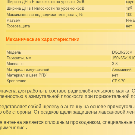
Ширина ДН в Е-плоскости по уровню -3
dB
круг
0
Ширина ДН в H-плоскости по уровню -3
dB
10
Максимальная подводимая мощность, Вт
100
Разъем
N-ма
Грозозащита
нет
Механические характеристики
Модель
DG10-23см
Габариты, мм
150x65x191
Масса, кг
3.8
Материал излучателей
Алюминий
Материал и цвет РПУ
нет
Крепление
СРК-70
ленностью в азимутальной плоскости при горизонтальной п
о обе стороны. От осадков щели защищены лавсановой лент
рименялись.