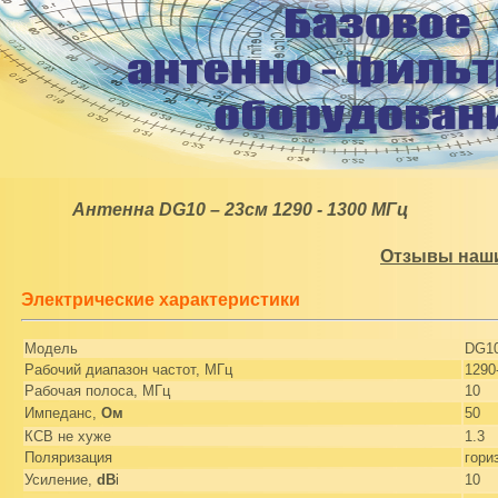
Антенна DG10 – 23см 1290 - 1300 МГц
Отзывы наши
Электрические характеристики
Модель
DG10
Рабочий диапазон частот, МГц
1290
Рабочая полоса, МГц
10
Импеданс,
Ом
50
КСВ не хуже
1.3
Поляризация
гори
Усиление,
dB
i
10