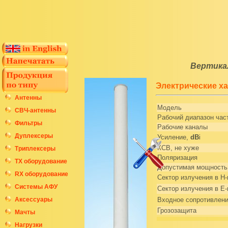
Вертика
Электрические х
Антенны
Модель
СВЧ-антенны
Рабочий диапазон час
Фильтры
Рабочие каналы
Дуплексеры
Усиление,
dB
i
КСВ, не хуже
Триплексеры
Поляризация
ТХ оборудование
Допустимая мощность
RX оборудование
Сектор излучения в H-
Системы АФУ
Сектор излучения в E-
Аксессуары
Входное сопротивлен
Грозозащита
Мачты
Нагрузки