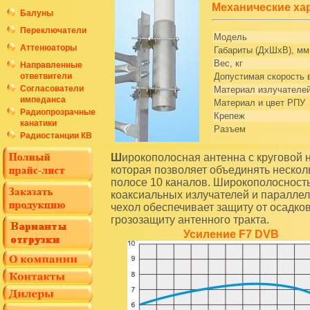
Механические ха
Балуны
Переключатели
Модель
Аттенюаторы
Габариты (ДхШхВ), мм
Вес, кг
Направленные
Допустимая скорость в
ответвители
Согласователи
Материал излучателе
импеданса
Материал и цвет РПУ
Радиопрозрачные
Крепеж
канатики
Разъем
Радиостанции КВ
Широкополосная антенна с круговой направленностью для телевизионных передатчиков,
которая позволяет объединять нескол
полосе 10 каналов. Широкополосность
коаксиальных излучателей и паралле
чехол обеспечивает защиту от осадко
грозозащиту антенного тракта.
Усиление F7 DVB