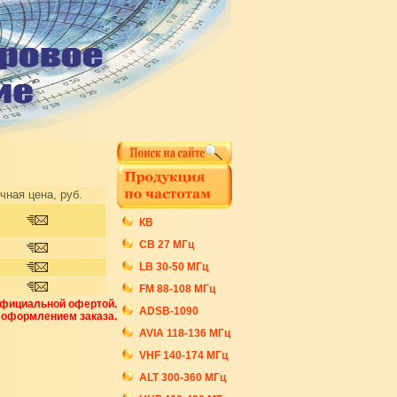
чная цена, руб.
КВ
СB 27 МГц
LB 30-50 МГц
FM 88-108 МГц
официальной офертой.
ADSB-1090
 оформлением заказа.
AVIA 118-136 МГц
VHF 140-174 МГц
ALT 300-360 МГц