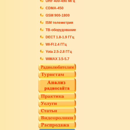
UHF 400-490 МГц
CDMA-450
GSM 900-1800
ISM телеметрия
ТВ-оборудование
DECT 1.8-1.9 ГГц
WI-FI 2.4 ГГц
Yota 2.5-2.8 ГГц
WiMAX 3.5-5.7