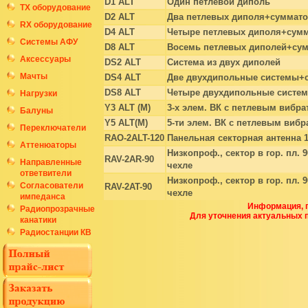
D1 ALT
Один петлевой диполь
ТХ оборудование
D2 ALT
Два петлевых диполя+суммат
RX оборудование
D4 ALT
Четыре петлевых диполя+сум
Системы АФУ
D8 ALT
Восемь петлевых диполей+су
Аксессуары
DS2 ALT
Система из двух диполей
Мачты
DS4 ALT
Две двухдипольные системы+
DS8 ALT
Четыре двухдипольные систе
Нагрузки
Y3 ALT (M)
3-х элем. ВК с петлевым вибр
Балуны
Y5 ALT(M)
5-ти элем. ВК с петлевым виб
Переключатели
RAO-2ALT-120
Панельная секторная антенна 1
Аттенюаторы
Низкопроф., сектор в гор. пл. 9
RAV-2AR-90
Направленные
чехле
ответвители
Низкопроф., сектор в гор. пл. 9
Согласователи
RAV-2AT-90
чехле
импеданса
Информация, п
Радиопрозрачные
Для уточнения актуальных 
канатики
Радиостанции КВ