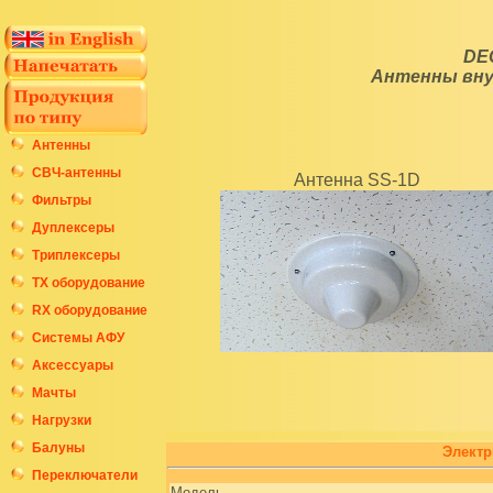
DE
Антенны вну
Антенны
СВЧ-антенны
Антенна SS-1D
Фильтры
Дуплексеры
Триплексеры
ТХ оборудование
RX оборудование
Системы АФУ
Аксессуары
Мачты
Нагрузки
Балуны
Электр
Переключатели
Модель