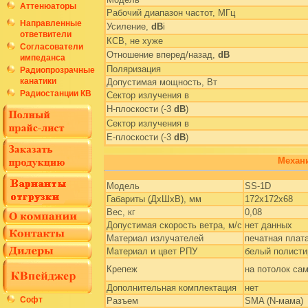
Аттенюаторы
Рабочий диапазон частот, МГц
Направленные
Усиление,
dB
i
ответвители
КСВ, не хуже
Согласователи
Отношение вперед/назад,
dB
импеданса
Поляризация
Радиопрозрачные
канатики
Допустимая мощность, Вт
Радиостанции КВ
Сектор излучения в
H-плоскости (-3
dB
)
Сектор излучения в
E-плоскости (-3
dB
)
Механи
Модель
SS-1D
Габариты (ДхШхВ), мм
172х172х68
Вес, кг
0,08
Допустимая скорость ветра, м/с
нет данных
Материал излучателей
печатная плат
Материал и цвет РПУ
белый полисти
Крепеж
на потолок са
Дополнительная комплектация
нет
Софт
Разъем
SMA (N-мама)