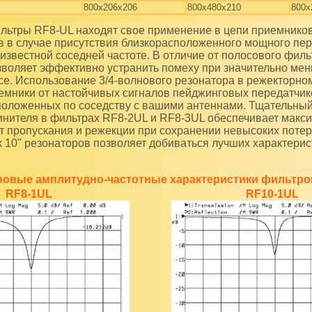
800х206х206
800x480x210
800х
в в случае присутствия близкорасположенного мощного пер
известной соседней частоте. В отличие от полосового филь
воляет эффективно устранить помеху при значительно ме
се. Использование 3/4-волнового резонатора в режекторно
емники от настойчивых сигналов пейджинговых передатчик
положенных по соседству с вашими антеннами. Тщательны
инителя в фильтрах RF8-2UL и RF8-3UL обеспечивает макс
т пропускания и режекции при сохранении невысоких поте
 10" резонаторов позволяет добиваться лучших характерис
повые амплитудно-частотные характеристики фильтро
RF8-1UL
RF10-1UL