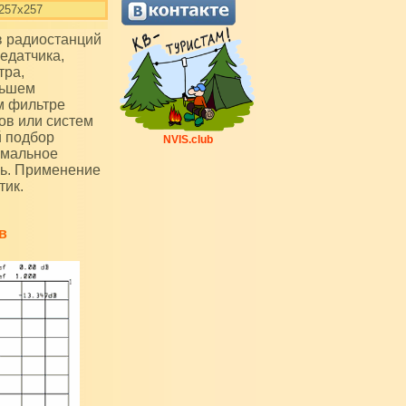
257х257
едатчика,
тра,
ньшем
м фильтре
ов или систем
й подбор
NVIS.club
имальное
рь. Применение
тик.
в