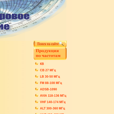
КВ
СB 27 МГц
LB 30-50 МГц
FM 88-108 МГц
ADSB-1090
AVIA 118-136 МГц
VHF 140-174 МГц
ALT 300-360 МГц