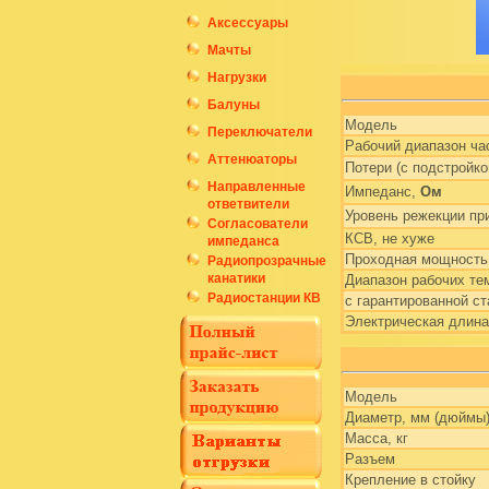
Аксессуары
Мачты
Нагрузки
Балуны
Модель
Переключатели
Рабочий диапазон ча
Аттенюаторы
Потери (с подстройко
Направленные
Импеданс,
Ом
ответвители
Уровень режекции пр
Согласователи
КСВ, не хуже
импеданса
Проходная мощность
Радиопрозрачные
канатики
Диапазон рабочих те
Радиостанции КВ
с гарантированной ст
Электрическая длина
Модель
Диаметр, мм (дюймы
Масса, кг
Разъем
Крепление в стойку