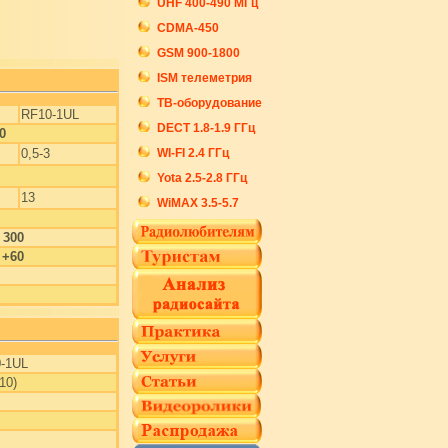
UHF 400-490 МГц
CDMA-450
GSM 900-1800
ISM телеметрия
ТВ-оборудование
RF10-1UL
DECT 1.8-1.9 ГГц
0
0,5-3
WI-FI 2.4 ГГц
Yota 2.5-2.8 ГГц
13
WiMAX 3.5-5.7
 300
 +60
-1UL
10)