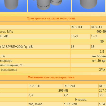
Электрические характеристики
RF8-1UL
RF8-2UL
стот, МГц
400-49
й),
dB
0,5-3
1 - 3
50
и Δf BP/BR=200кГц,
dB
18
35
1,5
, Вт
не более
мператур
от -30 до
абилизацией, °С
 резонатора
3/4λ
Механические характеристики
RF8-1UL
RF8-2UL
RF10
)
206 (8)
257 (
3,3
4,2
3,9
N-мама
под заказ
в 19" или
в 24"