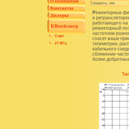
Габариты, мм
Режекторные фильтры RF8-UL находят свое применение в цепи приемников радиостанций
и ретрансляторо
работающего на 
режекторный поз
частотном разно
Софт
спасет ваши при
27 МГц
телеметрии, рас
кабельного соед
сближение часто
более добротных
Ти