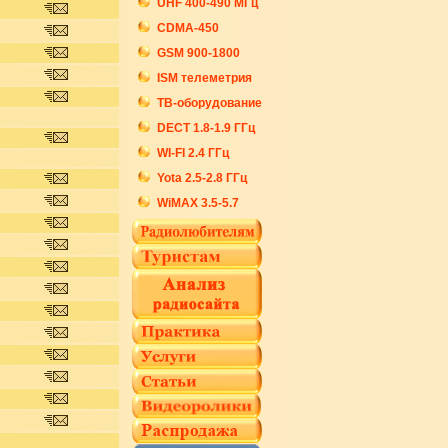
UHF 400-490 МГц
CDMA-450
GSM 900-1800
ISM телеметрия
ТВ-оборудование
DECT 1.8-1.9 ГГц
WI-FI 2.4 ГГц
Yota 2.5-2.8 ГГц
WiMAX 3.5-5.7