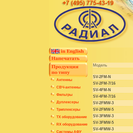
Модель
SV-2FM-N
Антенны
SV-2FM-7/16
СВЧ-антенны
SV-4FM-N
Фильтры
SV-4FM-7/16
Дуплексеры
SV-2FMW-3
SV-2FMW-5
Триплексеры
SV-3FMW-3
ТХ оборудование
SV-3FMW-5
RX оборудование
SV-4FMW-3
Системы АФУ