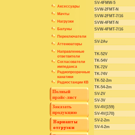
SV-4FMW-5
Аксессуары
SVW-2FMT-N
Мачты
SVW-2FMT-7/16
Нагрузки
SVW-4FMT-N
Балуны
SVW-4FMT-7/16
Переключатели
SV-2Av
Аттенюаторы
Направленные
TK-52V
ответвители
TK-54V
Согласователи
импеданса
TK-72V
Радиопрозрачные
TK-74V
канатики
TK-52-2m
Радиостанции КВ
TK-54-2m
SV-2V
SV-3V
SV-4V(159)
SV-4V(170)
SV-2-2m
SV-4-2m