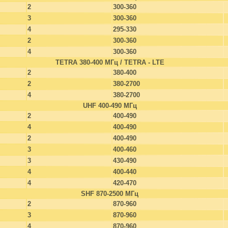
2
300-360
3
300-360
4
295-330
2
300-360
4
300-360
TETRA 380-400 МГц / TETRA - LTE
2
380-400
2
380-2700
4
380-2700
UHF 400-490 МГц
2
400-490
4
400-490
2
400-490
3
400-460
3
430-490
4
400-440
4
420-470
SHF 870-2500 МГц
2
870-960
3
870-960
4
870-960