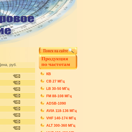
ена, руб.
КВ
СB 27 МГц
LB 30-50 МГц
FM 88-108 МГц
ADSB-1090
AVIA 118-136 МГц
VHF 140-174 МГц
ALT 300-360 МГц