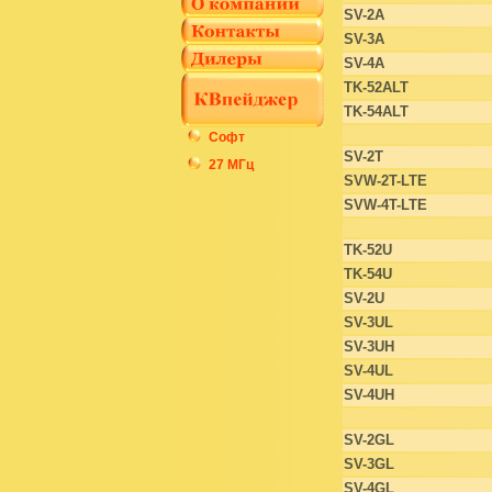
SV-2A
SV-3A
SV-4A
TK-52ALT
TK-54ALT
Софт
SV-2T
27 МГц
SVW-2T-LTE
SVW-4T-LTE
TK-52U
TK-54U
SV-2U
SV-3UL
SV-3UH
SV-4UL
SV-4UH
SV-2GL
SV-3GL
SV-4GL