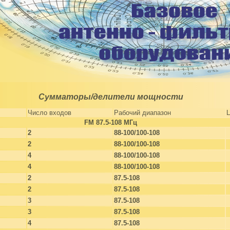
Сумматоры/делители мощности
Число входов
Рабочий диапазон
Ц
FM 87.5-108 МГц
2
88-100/100-108
2
88-100/100-108
4
88-100/100-108
4
88-100/100-108
2
87.5-108
2
87.5-108
3
87.5-108
3
87.5-108
4
87.5-108