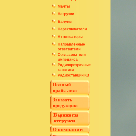
Мачты
Нагрузки
Балуны
Переключатели
Аттенюаторы
Направленные
ответвители
Согласователи
импеданса
Радиопрозрачные
канатики
Радиостанции КВ