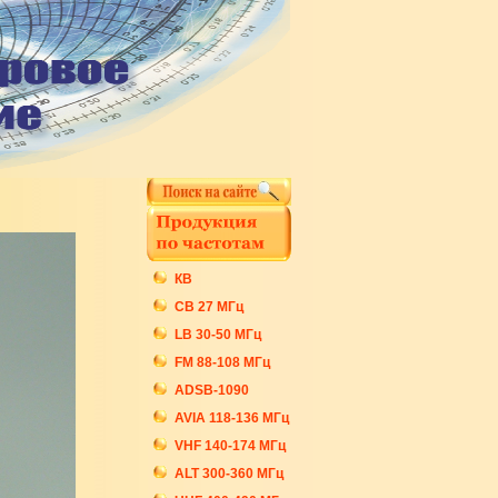
КВ
СB 27 МГц
LB 30-50 МГц
FM 88-108 МГц
ADSB-1090
AVIA 118-136 МГц
VHF 140-174 МГц
ALT 300-360 МГц