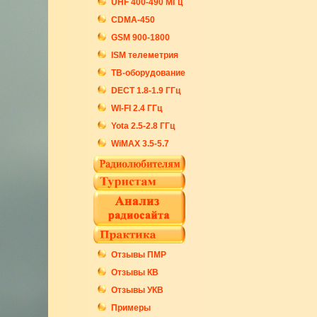
UHF 400-490 МГц
CDMA-450
GSM 900-1800
ISM телеметрия
ТВ-оборудование
DECT 1.8-1.9 ГГц
WI-FI 2.4 ГГц
Yota 2.5-2.8 ГГц
WiMAX 3.5-5.7
Отзывы ПМР
Отзывы КВ
Отзывы УКВ
Примеры