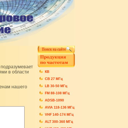
ями в области
КВ
СB 27 МГц
LB 30-50 МГц
FM 88-108 МГц
ADSB-1090
AVIA 118-136 МГц
VHF 140-174 МГц
ALT 300-360 МГц