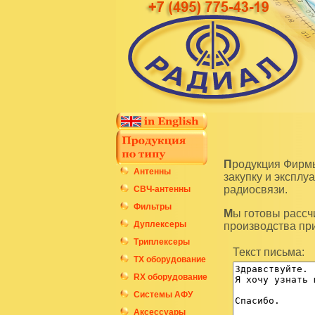
Продукция Фирмы Радиал является высокотехнологичным оборудованием и подразумевает
Антенны
закупку и экспл
радиосвязи.
СВЧ-антенны
Фильтры
Мы готовы рассчитать стоимость интересующих вас изделий по последним ценам нашего
Дуплексеры
производства пр
Триплексеры
Текст письма:
ТХ оборудование
RX оборудование
Системы АФУ
Аксессуары