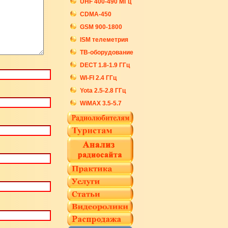
UHF 400-490 МГц
CDMA-450
GSM 900-1800
ISM телеметрия
ТВ-оборудование
DECT 1.8-1.9 ГГц
WI-FI 2.4 ГГц
Yota 2.5-2.8 ГГц
WiMAX 3.5-5.7