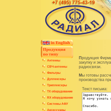
Продукция Фирмы Радиал является высокотехнологичным оборудованием и подразумевает
Антенны
закупку и экспл
радиосвязи.
СВЧ-антенны
Фильтры
Мы готовы рассчитать стоимость интересующих вас изделий по последним ценам нашего
Дуплексеры
производства пр
Триплексеры
Текст письма:
ТХ оборудование
RX оборудование
Системы АФУ
Аксессуары