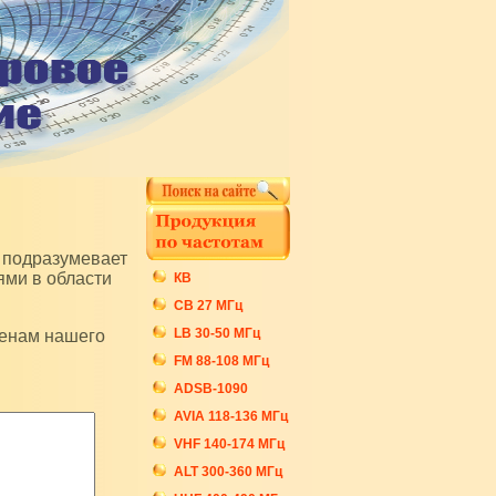
ями в области
КВ
СB 27 МГц
LB 30-50 МГц
FM 88-108 МГц
ADSB-1090
AVIA 118-136 МГц
VHF 140-174 МГц
ALT 300-360 МГц