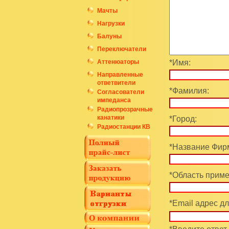
Мачты
Нагрузки
Балуны
Переключатели
Аттенюаторы
*Имя:
Направленные
ответвители
*Фамилия:
Согласователи
импеданса
Радиопрозрачные
канатики
*Город:
Радиостанции КВ
*Название Фирм
*Область приме
*Email адрес дл