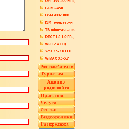
UHF 400-490 МГц
CDMA-450
GSM 900-1800
ISM телеметрия
ТВ-оборудование
DECT 1.8-1.9 ГГц
WI-FI 2.4 ГГц
Yota 2.5-2.8 ГГц
WiMAX 3.5-5.7