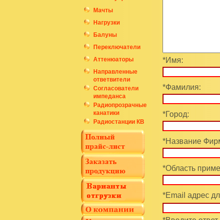
Мачты
Нагрузки
Балуны
Переключатели
Аттенюаторы
*Имя:
Направленные
ответвители
*Фамилия:
Согласователи
импеданса
Радиопрозрачные
канатики
*Город:
Радиостанции КВ
*Название Фирм
*Область приме
*Email адрес дл