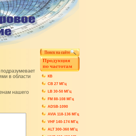
ями в области
КВ
СB 27 МГц
LB 30-50 МГц
FM 88-108 МГц
ADSB-1090
AVIA 118-136 МГц
VHF 140-174 МГц
ALT 300-360 МГц