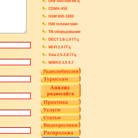
UHF 400-490 МГц
CDMA-450
GSM 900-1800
ISM телеметрия
ТВ-оборудование
DECT 1.8-1.9 ГГц
WI-FI 2.4 ГГц
Yota 2.5-2.8 ГГц
WiMAX 3.5-5.7