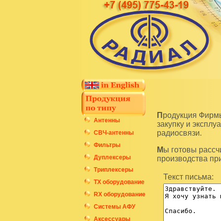
Продукция Фирмы Радиал является высокотехнологичным оборудованием и подразумевает
Антенны
закупку и экспл
радиосвязи.
СВЧ-антенны
Фильтры
Мы готовы рассчитать стоимость интересующих вас изделий по последним ценам нашего
Дуплексеры
производства пр
Триплексеры
Текст письма:
ТХ оборудование
RX оборудование
Системы АФУ
Аксессуары