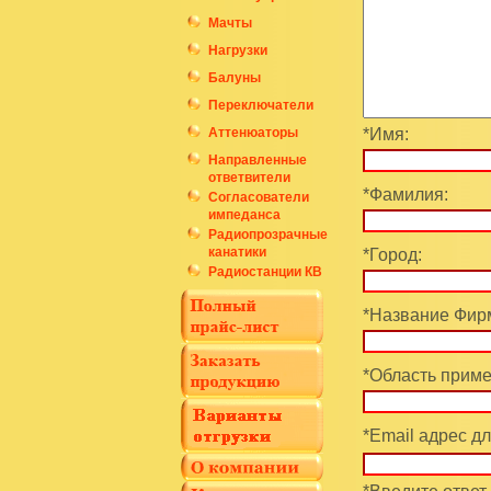
Мачты
Нагрузки
Балуны
Переключатели
Аттенюаторы
*Имя:
Направленные
ответвители
*Фамилия:
Согласователи
импеданса
Радиопрозрачные
канатики
*Город:
Радиостанции КВ
*Название Фирм
*Область приме
*Email адрес дл