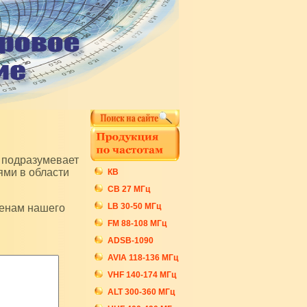
ями в области
КВ
СB 27 МГц
LB 30-50 МГц
FM 88-108 МГц
ADSB-1090
AVIA 118-136 МГц
VHF 140-174 МГц
ALT 300-360 МГц