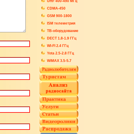
UHF 400-490 МГц
CDMA-450
GSM 900-1800
ISM телеметрия
ТВ-оборудование
DECT 1.8-1.9 ГГц
WI-FI 2.4 ГГц
Yota 2.5-2.8 ГГц
WiMAX 3.5-5.7