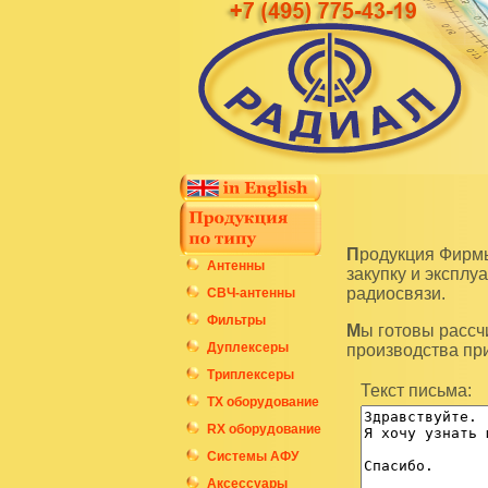
Продукция Фирмы Радиал является высокотехнологичным оборудованием и подразумевает
Антенны
закупку и экспл
радиосвязи.
СВЧ-антенны
Фильтры
Мы готовы рассчитать стоимость интересующих вас изделий по последним ценам нашего
Дуплексеры
производства пр
Триплексеры
Текст письма:
ТХ оборудование
RX оборудование
Системы АФУ
Аксессуары