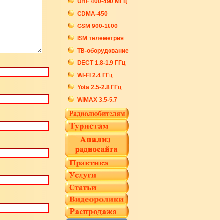
UHF 400-490 МГц
CDMA-450
GSM 900-1800
ISM телеметрия
ТВ-оборудование
DECT 1.8-1.9 ГГц
WI-FI 2.4 ГГц
Yota 2.5-2.8 ГГц
WiMAX 3.5-5.7