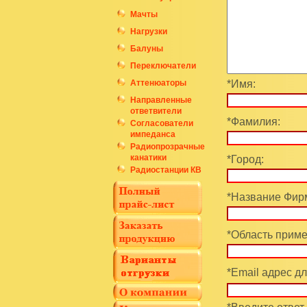
Мачты
Нагрузки
Балуны
Переключатели
Аттенюаторы
*Имя:
Направленные
ответвители
*Фамилия:
Согласователи
импеданса
Радиопрозрачные
канатики
*Город:
Радиостанции КВ
*Название Фирм
*Область приме
*Email адрес дл