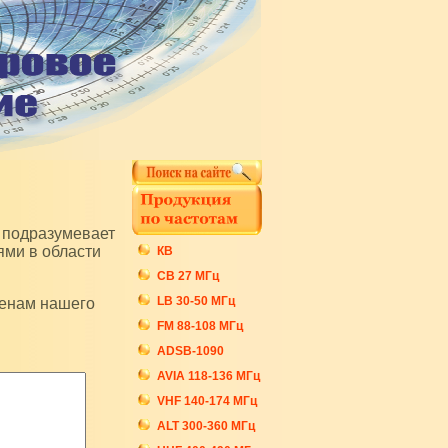
ями в области
КВ
СB 27 МГц
LB 30-50 МГц
FM 88-108 МГц
ADSB-1090
AVIA 118-136 МГц
VHF 140-174 МГц
ALT 300-360 МГц