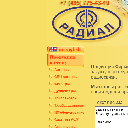
Продукция Фирмы Радиал является высокотехнологичным оборудованием и подразумевает
Антенны
закупку и экспл
радиосвязи.
СВЧ-антенны
Фильтры
Мы готовы рассчитать стоимость интересующих вас изделий по последним ценам нашего
Дуплексеры
производства пр
Триплексеры
Текст письма:
ТХ оборудование
RX оборудование
Системы АФУ
Аксессуары