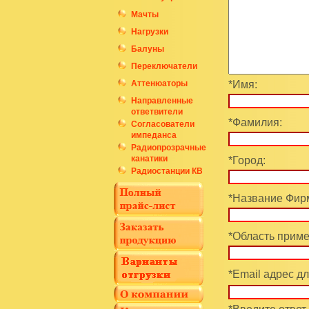
Мачты
Нагрузки
Балуны
Переключатели
Аттенюаторы
*Имя:
Направленные
ответвители
*Фамилия:
Согласователи
импеданса
Радиопрозрачные
канатики
*Город:
Радиостанции КВ
*Название Фирм
*Область приме
*Email адрес дл