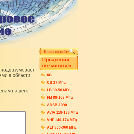
ями в области
КВ
СB 27 МГц
LB 30-50 МГц
FM 88-108 МГц
ADSB-1090
AVIA 118-136 МГц
VHF 140-174 МГц
ALT 300-360 МГц