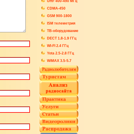
UHF 400-490 МГц
CDMA-450
GSM 900-1800
ISM телеметрия
ТВ-оборудование
DECT 1.8-1.9 ГГц
WI-FI 2.4 ГГц
Yota 2.5-2.8 ГГц
WiMAX 3.5-5.7