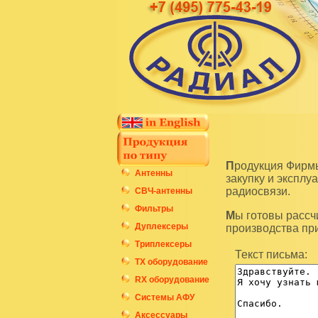
Продукция Фирмы Радиал является высокотехнологичным оборудованием и подразумевает
Антенны
закупку и экспл
радиосвязи.
СВЧ-антенны
Фильтры
Мы готовы рассчитать стоимость интересующих вас изделий по последним ценам нашего
Дуплексеры
производства пр
Триплексеры
Текст письма:
ТХ оборудование
RX оборудование
Системы АФУ
Аксессуары