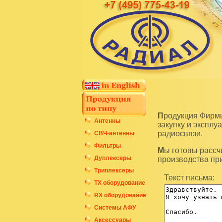
Продукция Фирмы Радиал является высокотехнологичным оборудованием и подразумевает
Антенны
закупку и экспл
радиосвязи.
СВЧ-антенны
Фильтры
Мы готовы рассчитать стоимость интересующих вас изделий по последним ценам нашего
Дуплексеры
производства пр
Триплексеры
Текст письма:
ТХ оборудование
RX оборудование
Системы АФУ
Аксессуары