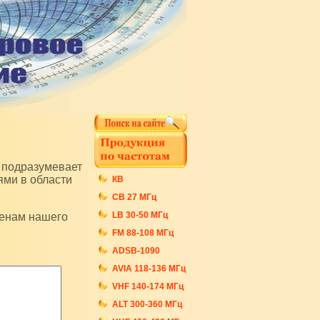
ями в области
КВ
СB 27 МГц
LB 30-50 МГц
FM 88-108 МГц
ADSB-1090
AVIA 118-136 МГц
VHF 140-174 МГц
ALT 300-360 МГц