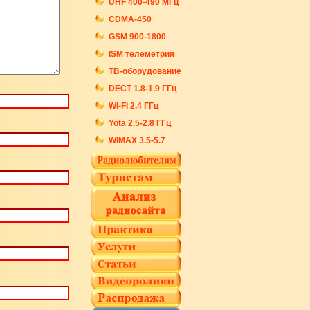
UHF 400-490 МГц
CDMA-450
GSM 900-1800
ISM телеметрия
ТВ-оборудование
DECT 1.8-1.9 ГГц
WI-FI 2.4 ГГц
Yota 2.5-2.8 ГГц
WiMAX 3.5-5.7