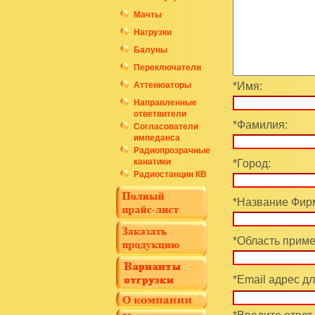
Мачты
Нагрузки
Балуны
Переключатели
Аттенюаторы
*Имя:
Направленные
ответвители
*Фамилия:
Согласователи
импеданса
Радиопрозрачные
канатики
*Город:
Радиостанции КВ
*Название Фирм
*Область приме
*Email адрес дл