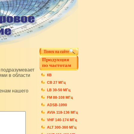
ями в области
КВ
СB 27 МГц
LB 30-50 МГц
FM 88-108 МГц
ADSB-1090
AVIA 118-136 МГц
VHF 140-174 МГц
ALT 300-360 МГц