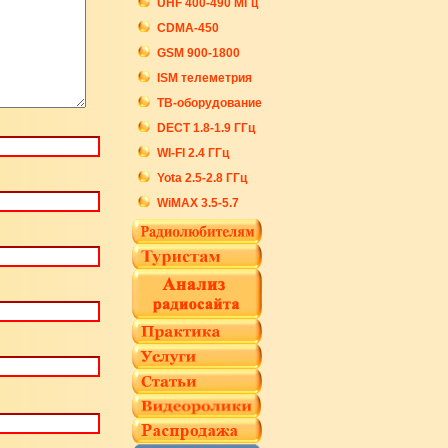
UHF 400-490 МГц
CDMA-450
GSM 900-1800
ISM телеметрия
ТВ-оборудование
DECT 1.8-1.9 ГГц
WI-FI 2.4 ГГц
Yota 2.5-2.8 ГГц
WiMAX 3.5-5.7