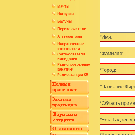
Мачты
Нагрузки
Балуны
Переключатели
Аттенюаторы
*Имя:
Направленные
ответвители
*Фамилия:
Согласователи
импеданса
Радиопрозрачные
канатики
*Город:
Радиостанции КВ
*Название Фирм
*Область приме
*Email адрес дл