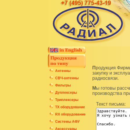
Продукция Фирмы Радиал является высокотехнологичным оборудованием и подразумевает
Антенны
закупку и экспл
радиосвязи.
СВЧ-антенны
Фильтры
Мы готовы рассчитать стоимость интересующих вас изделий по последним ценам нашего
Дуплексеры
производства пр
Триплексеры
Текст письма:
ТХ оборудование
RX оборудование
Системы АФУ
Аксессуары