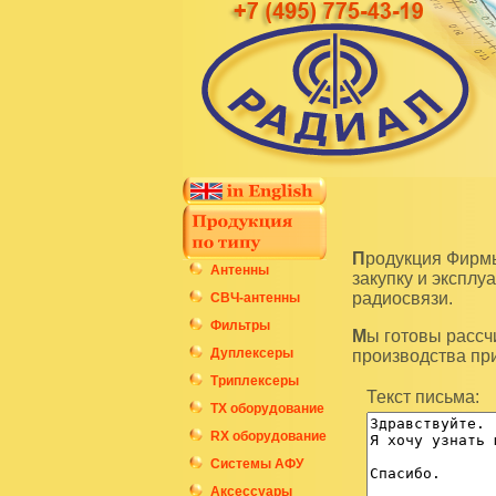
Продукция Фирмы Радиал является высокотехнологичным оборудованием и подразумевает
Антенны
закупку и экспл
радиосвязи.
СВЧ-антенны
Фильтры
Мы готовы рассчитать стоимость интересующих вас изделий по последним ценам нашего
Дуплексеры
производства пр
Триплексеры
Текст письма:
ТХ оборудование
RX оборудование
Системы АФУ
Аксессуары