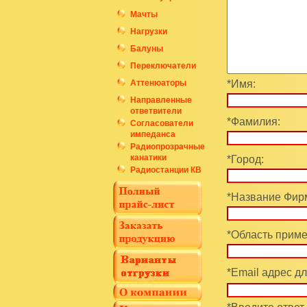
Мачты
Нагрузки
Балуны
Переключатели
Аттенюаторы
*Имя:
Направленные
ответвители
*Фамилия:
Согласователи
импеданса
Радиопрозрачные
канатики
*Город:
Радиостанции КВ
*Название Фирм
*Область приме
*Email адрес дл