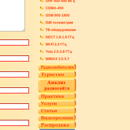
UHF 400-490 МГц
CDMA-450
GSM 900-1800
ISM телеметрия
ТВ-оборудование
DECT 1.8-1.9 ГГц
WI-FI 2.4 ГГц
Yota 2.5-2.8 ГГц
WiMAX 3.5-5.7