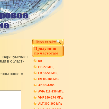
ями в области
КВ
СB 27 МГц
LB 30-50 МГц
FM 88-108 МГц
ADSB-1090
AVIA 118-136 МГц
VHF 140-174 МГц
ALT 300-360 МГц