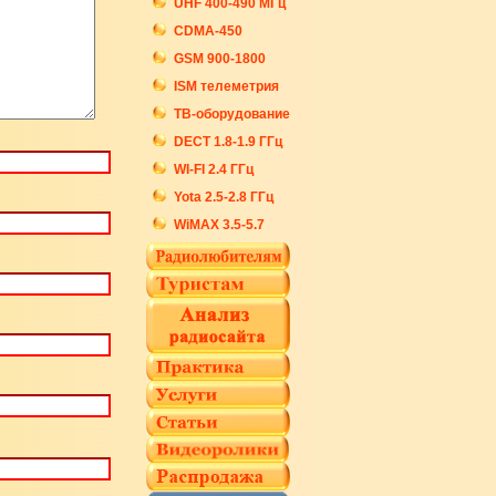
UHF 400-490 МГц
CDMA-450
GSM 900-1800
ISM телеметрия
ТВ-оборудование
DECT 1.8-1.9 ГГц
WI-FI 2.4 ГГц
Yota 2.5-2.8 ГГц
WiMAX 3.5-5.7