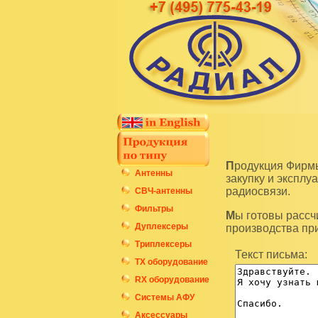
Продукция Фирмы Радиал является высокотехнологичным оборудованием и подразумевает
Антенны
закупку и экспл
радиосвязи.
СВЧ-антенны
Фильтры
Мы готовы рассчитать стоимость интересующих вас изделий по последним ценам нашего
Дуплексеры
производства пр
Триплексеры
Текст письма:
ТХ оборудование
RX оборудование
Системы АФУ
Аксессуары