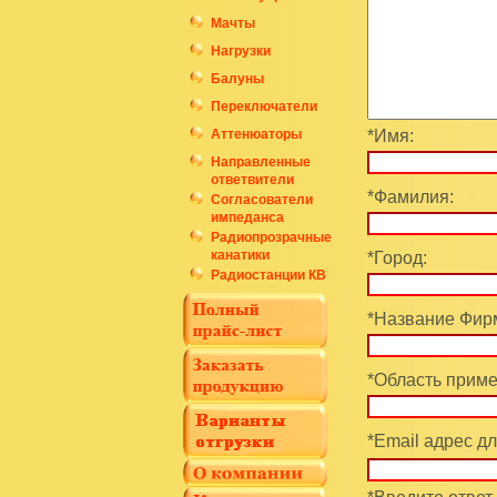
Мачты
Нагрузки
Балуны
Переключатели
Аттенюаторы
*Имя:
Направленные
ответвители
*Фамилия:
Согласователи
импеданса
Радиопрозрачные
канатики
*Город:
Радиостанции КВ
*Название Фирм
*Область приме
*Email адрес дл