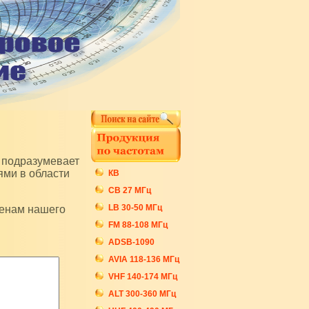
ями в области
КВ
СB 27 МГц
LB 30-50 МГц
FM 88-108 МГц
ADSB-1090
AVIA 118-136 МГц
VHF 140-174 МГц
ALT 300-360 МГц