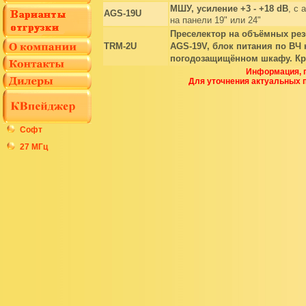
МШУ, усиление +3 - +18
dB
, с
AGS-19U
на панели 19" или 24"
Преселектор на объёмных рез
TRM-2U
AGS-19V, блок питания по ВЧ
погодозащищённом шкафу. Кре
Информация, п
Для уточнения актуальных 
Софт
27 МГц