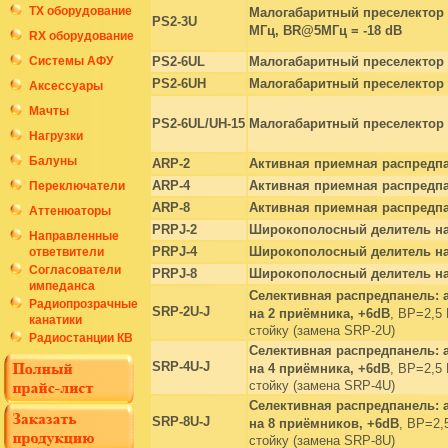
ТХ оборудование
Малогабаритный преселектор на
PS2-3U
МГц, BR@5МГц = -18
dB
RX оборудование
Системы АФУ
PS2-6UL
Малогабаритный преселектор 
PS2-6UH
Малогабаритный преселектор 
Аксессуары
Мачты
PS2-6UL/UH-15
Малогабаритный преселектор 
Нагрузки
Балуны
ARP-2
Активная приемная распредпа
ARP-4
Активная приемная распредпа
Переключатели
ARP-8
Активная приемная распредпа
Аттенюаторы
PRPJ-2
Широкополосный делитель на 
Направленные
PRPJ-4
Широкополосный делитель на 
ответвители
Согласователи
PRPJ-8
Широкополосный делитель на 
импеданса
Селективная распредпанель: 
Радиопрозрачные
SRP-2U-J
на 2 приёмника, +6
dB
, BP=2,5
канатики
стойку (замена SRP-2U)
Радиостанции КВ
Селективная распредпанель: 
SRP-4U-J
на 4 приёмника, +6
dB
, BP=2,5
стойку (замена SRP-4U)
Селективная распредпанель: 
SRP-8U-J
на 8 приёмников, +6
dB
, BP=2,
стойку (замена SRP-8U)