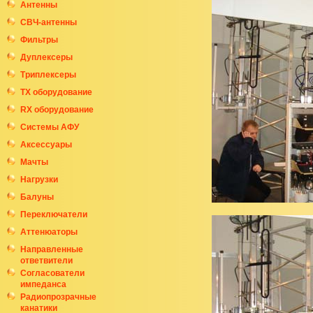
Антенны
СВЧ-антенны
Фильтры
Дуплексеры
Триплексеры
ТХ оборудование
RX оборудование
Системы АФУ
Аксессуары
Мачты
Нагрузки
Балуны
Переключатели
Аттенюаторы
Направленные
ответвители
Согласователи
импеданса
Радиопрозрачные
канатики