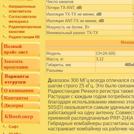
Число каналов
Направленные
Потери TX-ANT,
dB
ответвители
Изоляция ТХ-ТХ не менее,
dB
Согласователи
Изоляция ANT-TX не менее,
dB
импеданса
Радиопрозрачные
Мощность не более, Вт
канатики
Минимальный разнос ТХ-ТХ
Радиостанции КВ
Механи
Модель
CH-2A-50S
Масса, кг
3,12
Габариты, мм
485х
Разъемы
Диапазон 300 МГц всегда отличался своей специфичностью, а именно, сеткой частот с
шагом строго 25 кГц. Это было связан
Радиостанции Речного регистра также 
Растущая с каждым годом потребност
благодаря использованию именно этог
50S(D) оказывается самым удачным р
работающей на одну антенну. Совмес
приемной распредпанелью PRP-2(4)A 
Гибридные комбайнеры рассчитаны на 
Софт
настраивает комбайнер на рабочие ча