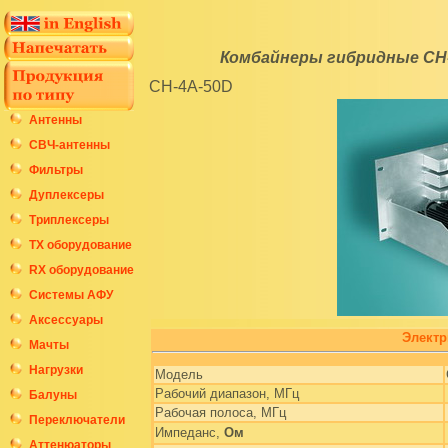
Комбайнеры гибридные CH-2
CH-4A-50D
Антенны
СВЧ-антенны
Фильтры
Дуплексеры
Триплексеры
ТХ оборудование
RX оборудование
Системы АФУ
Аксессуары
Электр
Мачты
Нагрузки
Модель
Рабочий диапазон, МГц
Балуны
Рабочая полоса, МГц
Переключатели
Импеданс,
Ом
Аттенюаторы