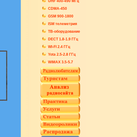
UHF 400-490 МГц
CDMA-450
GSM 900-1800
ISM телеметрия
ТВ-оборудование
DECT 1.8-1.9 ГГц
WI-FI 2.4 ГГц
Yota 2.5-2.8 ГГц
WiMAX 3.5-5.7