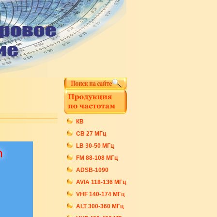
КВ
СB 27 МГц
LB 30-50 МГц
FM 88-108 МГц
ADSB-1090
AVIA 118-136 МГц
VHF 140-174 МГц
ALT 300-360 МГц