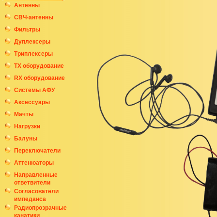
Антенны
СВЧ-антенны
Фильтры
Дуплексеры
Триплексеры
ТХ оборудование
RX оборудование
Системы АФУ
Аксессуары
Мачты
Нагрузки
Балуны
Переключатели
Аттенюаторы
Направленные
ответвители
Согласователи
импеданса
Радиопрозрачные
канатики