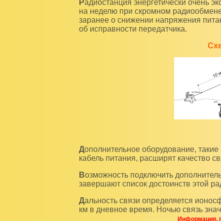
Радиостанция энергетически очень экономична, заряда одного аккумулятора может хватить
на неделю при скромном радиообмене
заранее о снижении напряжения питан
об исправности передатчика.
Сх
Дополнительное оборудование, такие как выносной динамик, полноразмерная антенна и
кабель питания, расширят качество св
Возможность подключить дополнительные устройства для передачи текстовых сообщений
завершают список достоинств этой ра
Дальность связи определяется ионосферным прохождением и обычно составляет 100-200
км в дневное время. Ночью связь зна
Информация, п