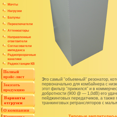
Мачты
Нагрузки
Балуны
Переключатели
Аттенюаторы
Направленные
ответвители
Согласователи
импеданса
Радиопрозрачные
канатики
Радиостанции КВ
Это самый "объемный" резонатор, который производит наше предприятие. Разработанный
первоначально для комбайнера с низ
этот фильтр "прижился" и в коммерч
добротности (900 @ — 1,0dB) его уда
пейджинговых передатчиков, а также 
транкинговых ретрансляторов с малым
Типовые амплитудно-ч