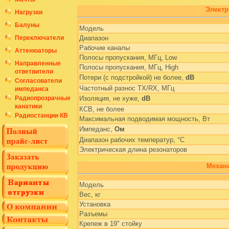
Электр
Нагрузки
Балуны
Модель
Переключатели
Диапазон
Рабочие каналы
Аттенюаторы
Полосы пропускания, МГц, Low
Направленные
Полосы пропускания, МГц, High
ответвители
Потери (с подстройкой) не более,
dB
Согласователи
Частотный разнос TX/RX, МГц
импеданса
Радиопрозрачные
Изоляция, не хуже,
dB
канатики
КСВ, не более
Радиостанции КВ
Максимальная подводимая мощность, Вт
Импеданс,
Ом
Диапазон рабочих температур, °C
Электрическая длина резонаторов
Механи
Модель
Вес, кг
Установка
Разъемы
Крепеж в 19" стойку