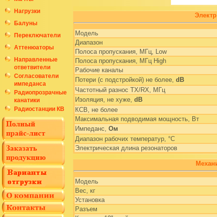
Нагрузки
Электр
Балуны
Модель
Переключатели
Диапазон
Аттенюаторы
Полоса пропускания, МГц, Low
Направленные
Полоса пропускания, МГц High
ответвители
Рабочие каналы
Согласователи
Потери (с подстройкой) не более,
dB
импеданса
Частотный разнос TX/RX, МГц
Радиопрозрачные
Изоляция, не хуже,
dB
канатики
Радиостанции КВ
КСВ, не более
Максимальная подводимая мощность, Вт
Импеданс,
Ом
Диапазон рабочих температур, °C
Электрическая длина резонаторов
Механи
Модель
Вес, кг
Установка
Разъем