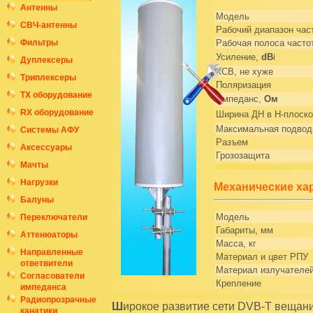
Антенны
Модель
СВЧ-антенны
Рабочий диапазон час
Фильтры
Рабочая полоса часто
Усиление,
dB
i
Дуплексеры
КСВ, не хуже
Триплексеры
Поляризация
ТХ оборудование
Импеданс,
Ом
RX оборудование
Ширина ДН в Н-плоско
Максимальная подвод
Системы АФУ
Разъем
Аксессуары
Грозозащита
Мачты
Нагрузки
Механические ха
Балуны
Модель
Переключатели
Габариты, мм
Аттенюаторы
Масса, кг
Направленные
Материал и цвет РПУ
ответвители
Материал излучателе
Согласователи
Крепление
импеданса
Радиопрозрачные
Широкое развитие сети DVB-T вещания в стране, особенно маломощных передатчиков и
канатики