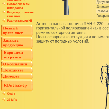
Допусти
Согласователи
Диапазо
импеданса
Разъем
Радиопрозрачные
Габарит
канатики
Радиостанции КВ
Антенна панельного типа RAH-6-220 предназначена для обеспечения телевизионного вещания с
горизонтальной поляризацией как в сос
режиме секторной антенны.
Цельносварная конструкция и полимер
защиту от погодных условий.
Софт
27 МГц