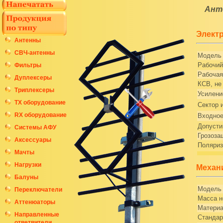
Ант
Электр
Антенны
СВЧ-антенны
Модель
Рабочий
Фильтры
Рабочая
Дуплексеры
КСВ, не
Триплексеры
Усилени
ТХ оборудование
Сектор 
RX оборудование
Входное
Допусти
Системы АФУ
Грозоза
Аксессуары
Поляриз
Мачты
Нагрузки
Механ
Балуны
Модель
Переключатели
Масса н
Аттенюаторы
Материа
Направленные
Стандар
ответвители