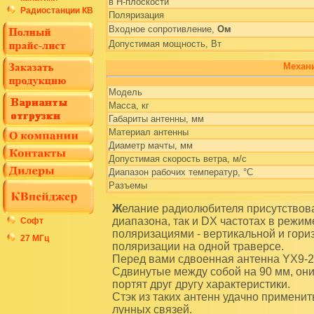
в Н-плоскости
Радиостанции КВ
Поляризация
Входное сопротивление,
Ом
Допустимая мощность, Вт
Механи
Модель
Масса, кг
Габариты антенны, мм
Материал антенны
Диаметр мачты, мм
Допустимая скорость ветра, м/c
Диапазон рабочих температур, °С
Разъемы
Желание радиолюбителя присутствовать как в местных FM участках 2-х метрового
диапазона, так и DX частотах в режи
Софт
поляризациями - вертикальной и гори
27 МГц
поляризации на одной траверсе.
Перед вами сдвоенная антенна YX9-2m
Сдвинутые между собой на 90 мм, они
портят друг другу характеристики.
Стэк из таких антенн удачно примени
лунных связей.