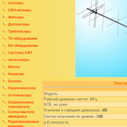
Антенны
СВЧ-антенны
Фильтры
Дуплексеры
Триплексеры
ТХ оборудование
RX оборудование
Системы АФУ
Аксессуары
Мачты
Нагрузки
Балуны
Электр
Переключатели
Модель
Аттенюаторы
Рабочий диапазон частот, МГц
Направленные
КСВ, не хуже
ответвители
Усиление в середине диапазона,
dB
i
Согласователи
Сектор излучения по уровню -3
dB
импеданса
Радиопрозрачные
в Е-плоскости
канатики