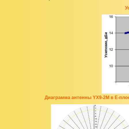
У
Диаграмма антенны YX9-2M в Е-пло