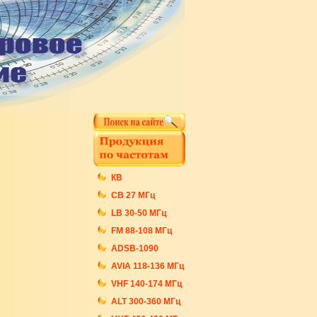
КВ
СB 27 МГц
LB 30-50 МГц
FM 88-108 МГц
ADSB-1090
AVIA 118-136 МГц
VHF 140-174 МГц
ALT 300-360 МГц