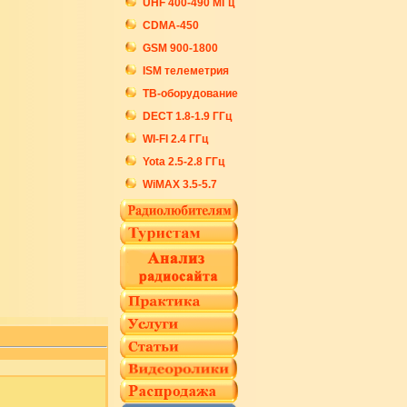
UHF 400-490 МГц
CDMA-450
GSM 900-1800
ISM телеметрия
ТВ-оборудование
DECT 1.8-1.9 ГГц
WI-FI 2.4 ГГц
Yota 2.5-2.8 ГГц
WiMAX 3.5-5.7