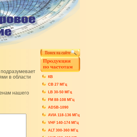
ями в области
КВ
СB 27 МГц
LB 30-50 МГц
FM 88-108 МГц
ADSB-1090
AVIA 118-136 МГц
VHF 140-174 МГц
ALT 300-360 МГц