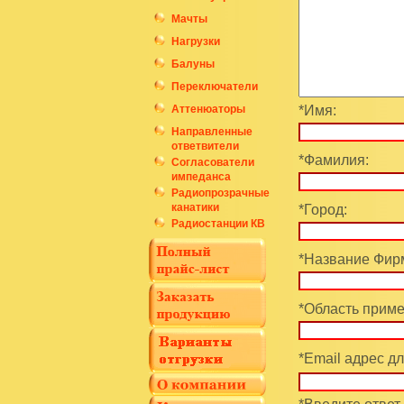
Мачты
Нагрузки
Балуны
Переключатели
Аттенюаторы
*Имя:
Направленные
ответвители
*Фамилия:
Согласователи
импеданса
Радиопрозрачные
канатики
*Город:
Радиостанции КВ
*Название Фирм
*Область приме
*Email адрес дл