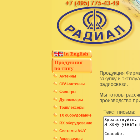
Продукция Фирмы Радиал является высокотехнологичным оборудованием и подразумевает
Антенны
закупку и экспл
радиосвязи.
СВЧ-антенны
Фильтры
Мы готовы рассчитать стоимость интересующих вас изделий по последним ценам нашего
Дуплексеры
производства пр
Триплексеры
Текст письма:
ТХ оборудование
RX оборудование
Системы АФУ
Аксессуары