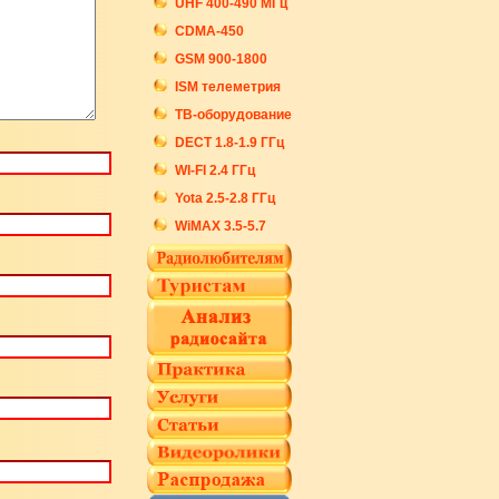
UHF 400-490 МГц
CDMA-450
GSM 900-1800
ISM телеметрия
ТВ-оборудование
DECT 1.8-1.9 ГГц
WI-FI 2.4 ГГц
Yota 2.5-2.8 ГГц
WiMAX 3.5-5.7